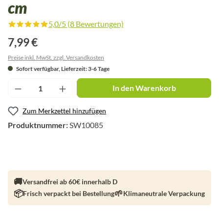
cm
5,0/5 (8 Bewertungen)
Durchschnittliche Bewertung von 5 von 5 Sternen
7,99 €
Preise inkl. MwSt. zzgl. Versandkosten
Sofort verfügbar, Lieferzeit: 3-6 Tage
Produkt Anzahl: Gib den gewünschten Wert ei
In den Warenkorb
Zum Merkzettel hinzufügen
Produktnummer:
SW10085
Versandfrei ab 60€ innerhalb D
Frisch verpackt bei Bestellung
Klimaneutrale Verpackung