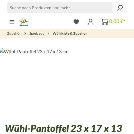
Zum Hauptinhalt springen
0,00 €*
Zubehör
Spielzeug
Wühlkiste & Zubehör
Bildergalerie überspringen
Wühl-Pantoffel 23 x 17 x 13