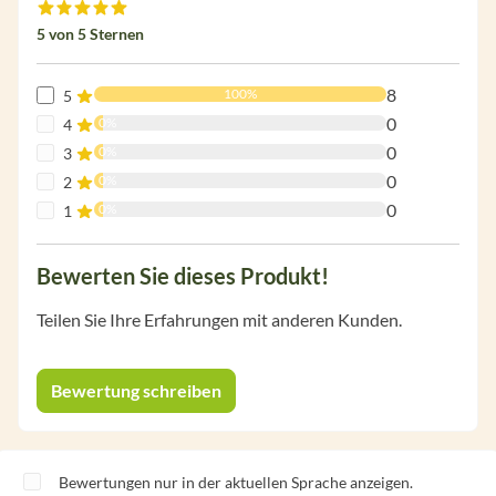
Durchschnittliche Bewertung von 5 von 5 Sternen
5 von 5 Sternen
8
100%
5
0
0%
4
0
0%
3
0
0%
2
0
0%
1
Bewerten Sie dieses Produkt!
Teilen Sie Ihre Erfahrungen mit anderen Kunden.
Bewertung schreiben
Bewertungen nur in der aktuellen Sprache anzeigen.