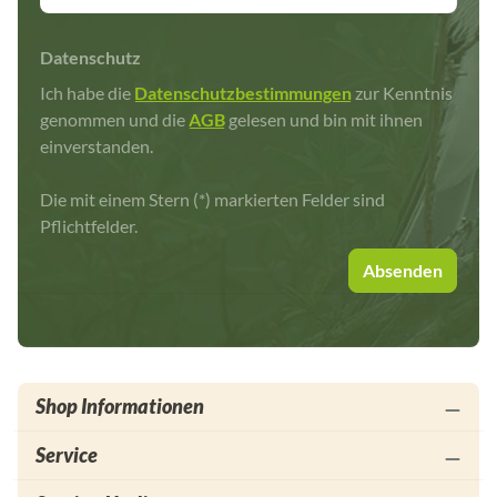
Datenschutz
Ich habe die
Datenschutzbestimmungen
zur Kenntnis
genommen und die
AGB
gelesen und bin mit ihnen
einverstanden.
Die mit einem Stern (*) markierten Felder sind
Pflichtfelder.
Absenden
Shop Informationen
Service