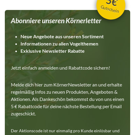
5€
und gleichzeitig optisch ansprechend. Maße auf einen Blick
Eichhörnchen sind besondere Feinschmecker und hier kommen
Gutschein
Volumen: 1.500 ml Höhe: 21,3 cm Durchmesser: 10,6 cm
sie mit der Mischung auf den vollen Geschmack! Copyright
Verschluss: Holzdeckel aus Kiefernholz Material: hochweißes
Claudia Bruhn
Abonniere unseren Körnerletter
Glas, spülmaschinenfest Passendes Zubehör für deine
Futterstation Wenn du dein Futter nicht nur stilvoll lagern,
sondern auch praktisch verfüttern willst, schau dir unsere Snack
Neue Angebote aus unseren Sortiment
Cups und die Snack Box an. Für noch mehr Stauraum findest du
Informationen zu allen Vogelthemen
in unserer Kategorie Körnerbude Vorratsdosen weitere
Exklusive Newsletter Rabatte
passende Aufbewahrungslösungen. Bestelle dein Vorratsglas
jetzt und sorge für eine frische, ordentliche und stilvolle
Futteraufbewahrung in deinem Vogelzimmer.
Jetzt einfach anmelden und Rabattcode sichern!
Melde dich hier zum KörnerNewsletter an und erhalte
regelmäßig Infos zu neuen Produkten, Angeboten &
Aktionen. Als Dankeschön bekommst du von uns einen
5 € Rabattcode für deine nächste Bestellung per Email
zugeschickt.
Der Aktionscode ist nur einmalig pro Kunde einlösbar und