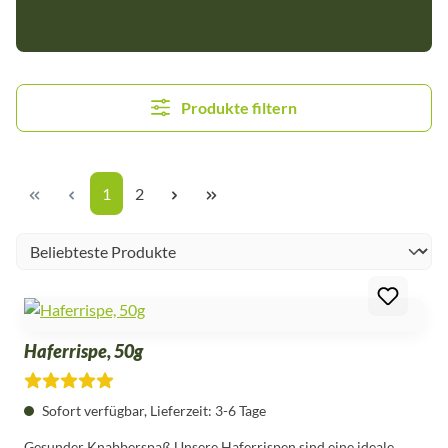
Produkte filtern
Seite
Seite
1
2
Haferrispe, 50g
Durchschnittliche Bewertung von 5 von 5 Sternen
Sofort verfügbar, Lieferzeit: 3-6 Tage
Gesunder Knabberspaß Unsere Haferrispen sind eine ideale