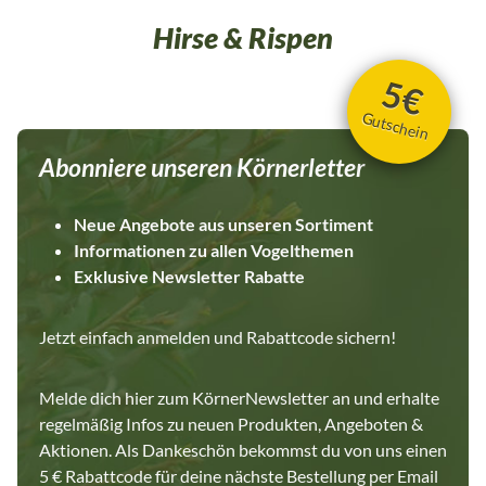
Keine künstlichen Zusatzstoffe – nur das Beste der Natur.
Umweltfreundlicher Anbau: Verantwortungsbewusste
Hirse & Rispen
Landwirtschaft steht bei uns im Mittelpunkt. Vertraue auf die
natürliche Güte und den Geschmack unserer frisch geernteten
5€
Besenhirse aus dem Jahr 2023. Ein Gaumenschmaus, den Deine
Vögel lieben werden!
Gutschein
Abonniere unseren Körnerletter
Neue Angebote aus unseren Sortiment
Informationen zu allen Vogelthemen
Exklusive Newsletter Rabatte
Jetzt einfach anmelden und Rabattcode sichern!
Melde dich hier zum KörnerNewsletter an und erhalte
regelmäßig Infos zu neuen Produkten, Angeboten &
Aktionen. Als Dankeschön bekommst du von uns einen
5 € Rabattcode für deine nächste Bestellung per Email