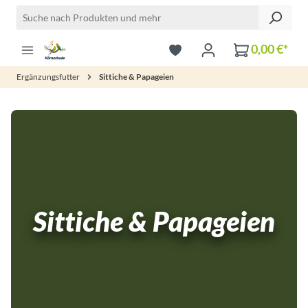
Zum Hauptinhalt springen
0,00 €*
Ergänzungsfutter
Sittiche & Papageien
Sittiche & Papageien