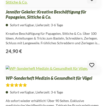
Themen und Inhalte - Nachrichten- Poster- Buchjournal-
Leseecke- Quiz für Kenner- Vorschau/Impressum
Jennifer Gekeler: Kreative Beschäftigung für
Papageien, Sittiche & Co.
Sofort verfügbar, Lieferzeit: 3-6 Tage
Kreative Beschäftigung für Papageien, Sittiche & Co. Über 100
Ideen, Anleitungen & Tricks zum Basteln, Schreddern, Zerlegen.
Schluss mit Langeweile. Fröhliches Schreddern und Zerlegen ist
angesagt. Ihre Vögel werden es lieben. Dieses Buch macht
24,90 €
Regulärer Preis:
Heimvogelhalter und ihre gefiederten Freunde zugleich
glücklich. Mit Papier, Seilen, Kleister und anderen einfachen
Arbeitsmaterialien wird Abwechslung in den Alltag von
Papageien, Wellensittichen, Nymphensittichen und anderen
Ziervögeln gebracht. Die Anleitungen zum Basteln und Werkeln
lassen kreative Spielzeuge entstehen, die munter geschreddert,
WP-Sonderheft Medizin & Gesundheit für Vögel
zerlegt und zerstört werden können. Der Do-it-yourself-Ansatz
steht im Mittelpunkt. Über 100 Tipps hat die Fachfrau Jennifer
Gekeler in ihren reich bebilderten Anleitungen
Durchschnittliche Bewertung von 5 von 5 Sternen
Sofort verfügbar, Lieferzeit: 3-6 Tage
zusammengetragen und selbst getestet. In Workshops und TV-
Sendungen sowie als Autorin im Wellensittich & Papageien
Ab sofort wieder erhältlich! Über 90 Seiten. Exklusive
Magazin ist sie seit vielen Jahren eine führende Expertin für
medizinische Veröffentlichungen. Zahlreiche Praxisanleitungen