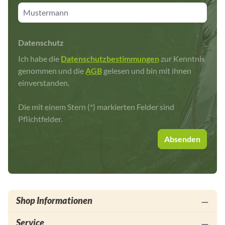
Jahren züchtest.
Datenschutz
Ich habe die
Datenschutzbestimmungen
zur Kenntnis
genommen und die
AGB
gelesen und bin mit ihnen
einverstanden.
Die mit einem Stern (*) markierten Felder sind
Pflichtfelder.
Absenden
Shop Informationen
Service