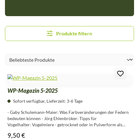
Produkte filtern
WP-Magazin 5-2025
Sofort verfügbar, Lieferzeit: 3-6 Tage
- Gaby Schulemann-Maier: Was Farbveränderungen der Federn
bedeuten können - Jörg Ehlenbröker: Tipps für
Vogelhalter: Vogelmiere - getrocknet oder in Pulverform als
Futterzusatz - Jennifer Gekeler: Workout für Papageien, Sittiche
9,50 €
Regulärer Preis:
und Co.: Der Gräserturm - Jörg Ehlenbröker: Lexikon der