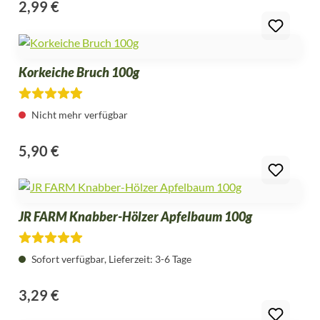
2,99 €
Regulärer Preis:
Korkeiche Bruch 100g
Durchschnittliche Bewertung von 4.8 von 5 Sternen
Nicht mehr verfügbar
5,90 €
Regulärer Preis:
JR FARM Knabber-Hölzer Apfelbaum 100g
Durchschnittliche Bewertung von 5 von 5 Sternen
Sofort verfügbar, Lieferzeit: 3-6 Tage
3,29 €
Regulärer Preis: