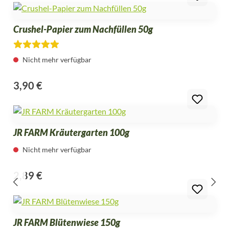
Crushel-Papier zum Nachfüllen 50g
Durchschnittliche Bewertung von 4.2 von 5 Sternen
Nicht mehr verfügbar
3,90 €
Regulärer Preis:
JR FARM Kräutergarten 100g
Nicht mehr verfügbar
2,89 €
Regulärer Preis:
JR FARM Blütenwiese 150g