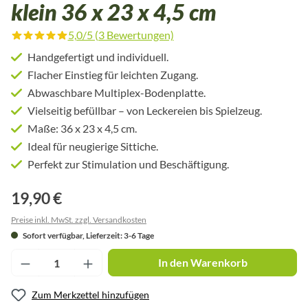
klein 36 x 23 x 4,5 cm
5,0/5 (3 Bewertungen)
Durchschnittliche Bewertung von 5 von 5 Sternen
Handgefertigt und individuell.
Flacher Einstieg für leichten Zugang.
Abwaschbare Multiplex-Bodenplatte.
Vielseitig befüllbar – von Leckereien bis Spielzeug.
Maße: 36 x 23 x 4,5 cm.
Ideal für neugierige Sittiche.
Perfekt zur Stimulation und Beschäftigung.
19,90 €
Preise inkl. MwSt. zzgl. Versandkosten
Sofort verfügbar, Lieferzeit: 3-6 Tage
Produkt Anzahl: Gib den gewünschten Wert ei
In den Warenkorb
Zum Merkzettel hinzufügen