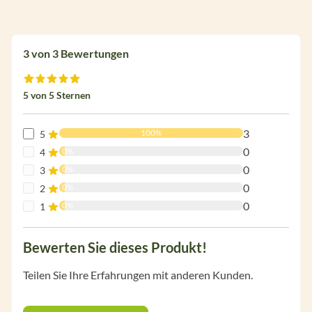
3 von 3 Bewertungen
Durchschnittliche Bewertung von 5 von 5 Sternen
5 von 5 Sternen
3
100%
5
0
0%
4
0
0%
3
0
0%
2
0
0%
1
Bewerten Sie dieses Produkt!
Teilen Sie Ihre Erfahrungen mit anderen Kunden.