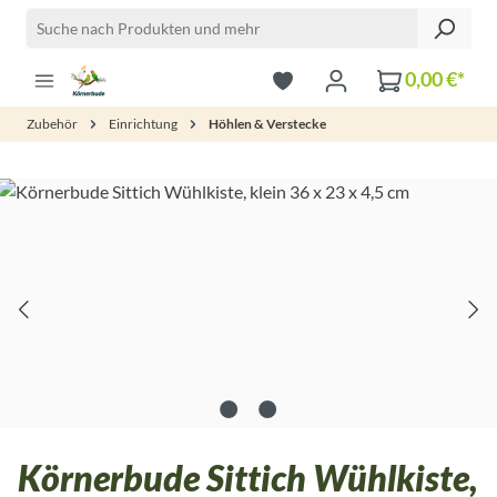
Zum Hauptinhalt springen
0,00 €*
Zubehör
Einrichtung
Höhlen & Verstecke
Bildergalerie überspringen
Körnerbude Sittich Wühlkiste,