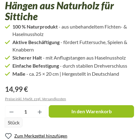
Hängen aus Naturholz für
Sittiche
100 % Naturprodukt
- aus unbehandeltem Fichten- &
Haselnussholz
Aktive Beschäftigung
- fördert Futtersuche, Spielen &
Knabbern
Sicherer Halt
- mit Anflugstangen aus Haselnussholz
Einfache Befestigung
- durch stabilen Drehverschluss
Maße
- ca. 25 × 20 cm | Hergestellt in Deutschland
14,99 €
Preise inkl. MwSt. zzgl. Versandkosten
Produkt Anzahl: Gib den gewünschten Wert ei
In den Warenkorb
Stück
Zum Merkzettel hinzufügen