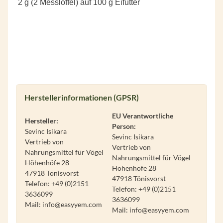
2 g (2 Messlöffel) auf 100 g Eifutter
Herstellerinformationen (GPSR)
EU Verantwortliche
Hersteller:
Person:
Sevinc Isikara
Sevinc Isikara
Vertrieb von
Vertrieb von
Nahrungsmittel für Vögel
Nahrungsmittel für Vögel
Höhenhöfe 28
Höhenhöfe 28
47918 Tönisvorst
47918 Tönisvorst
Telefon: +49 (0)2151
Telefon:
+49 (0)2151
3636099
3636099
Mail: info@easyyem.com
Mail:
info@easyyem.com