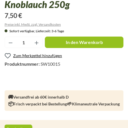
Knoblauch 250g
7,50 €
Preise inkl. MwSt. zzgl. Versandkosten
Sofort verfügbar, Lieferzeit: 3-6 Tage
Produkt Anzahl: Gib den gewünschten Wert ei
In den Warenkorb
Zum Merkzettel hinzufügen
Produktnummer:
SW10015
Versandfrei ab 60€ innerhalb D
Frisch verpackt bei Bestellung
Klimaneutrale Verpackung