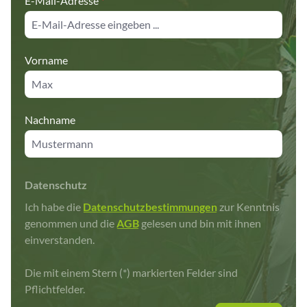
E-Mail-Adresse
*
Vorname
Nachname
Datenschutz
Ich habe die
Datenschutzbestimmungen
zur Kenntnis
genommen und die
AGB
gelesen und bin mit ihnen
einverstanden.
Die mit einem Stern (*) markierten Felder sind
Pflichtfelder.