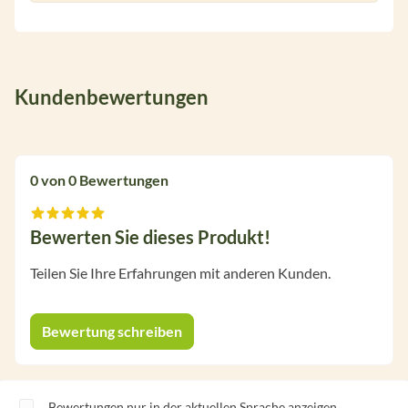
Kundenbewertungen
0 von 0 Bewertungen
Bewerten Sie dieses Produkt!
Durchschnittliche Bewertung von 0 von 5 Sternen
Teilen Sie Ihre Erfahrungen mit anderen Kunden.
Bewertung schreiben
Bewertungen nur in der aktuellen Sprache anzeigen.