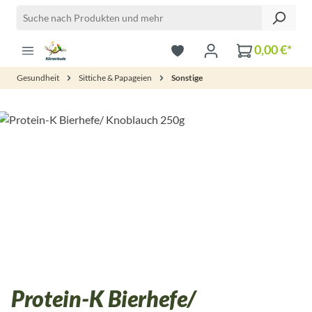
Zum Hauptinhalt springen
0,00 €*
Gesundheit
Sittiche & Papageien
Sonstige
Bildergalerie überspringen
Protein-K Bierhefe/