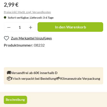
2,99 €
Preise inkl. MwSt. zzgl. Versandkosten
Sofort verfügbar, Lieferzeit: 3-6 Tage
Produkt Anzahl: Gib den gewünschten Wert ei
In den Warenkorb
Zum Merkzettel hinzufügen
Produktnummer:
08232
Versandfrei ab 60€ innerhalb D
Frisch verpackt bei Bestellung
Klimaneutrale Verpackung
Beschreibung