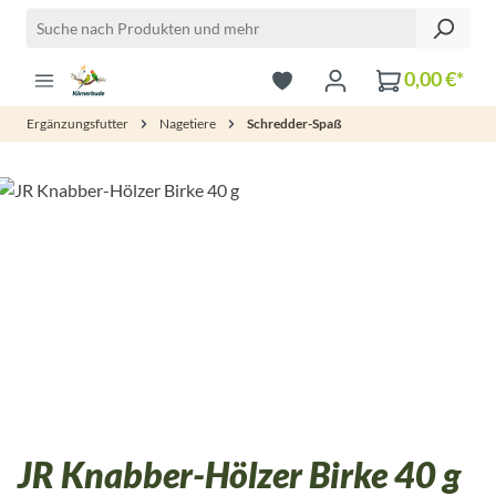
Zum Hauptinhalt springen
0,00 €*
Ergänzungsfutter
Nagetiere
Schredder-Spaß
Bildergalerie überspringen
JR Knabber-Hölzer Birke 40 g