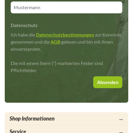
Datenschutz
Ich habe die
Datenschutzbestimmungen
zur Kenntnis
genommen und die
AGB
gelesen und bin mit ihnen
einverstanden.
Die mit einem Stern (*) markierten Felder sind
Pflichtfelder.
Absenden
Shop Informationen
Service