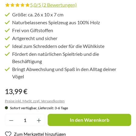
5,0/5 (2 Bewertungen)
Durchschnittliche Bewertung von 5 von 5 Sternen
Größe: ca. 26 x 10 x 7 cm
Naturbelassenes Spielzeug aus 100% Holz
Frei von Giftstoffen
Artgerecht und sicher
Ideal zum Schreddern oder für die Wühlkiste
Fördert den natürlichen Spieltrieb und die
Beschäftigung
Bringt Abwechslung und Spaß in den Alltag deiner
Vögel
13,99 €
Preise inkl. MwSt. zzgl. Versandkosten
Sofort verfügbar, Lieferzeit: 3-6 Tage
Produkt Anzahl: Gib den gewünschten Wert ei
In den Warenkorb
Zum Merkzettel hinzufügen