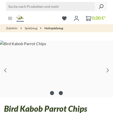
Zum Hauptinhalt springen
0,00 €*
Zubehör
Spielzeug
Holzspielzeug
Bildergalerie überspringen
Bird Kabob Parrot Chips