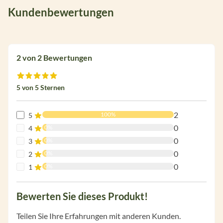
Kundenbewertungen
2 von 2 Bewertungen
Durchschnittliche Bewertung von 5 von 5 Sternen
5 von 5 Sternen
2
100%
5
0
0%
4
0
0%
3
0
0%
2
0
0%
1
Bewerten Sie dieses Produkt!
Teilen Sie Ihre Erfahrungen mit anderen Kunden.