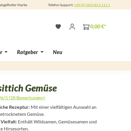
 Vogelfutter Marke
Telefon Support:
+49 (0) 3643 811 111 1
0,00 €*
r
Ratgeber
Neu
sittich Gemüse
96/5 (28 Bewertungen)
 4.9 von 5 Sternen
che Rezeptur:
Mit einer vielfältigen Auswahl an
getrocknetem Gemüse.
Vielfalt:
Enthält Wildsamen, Gemüsesamen und
e Hirsesorten.