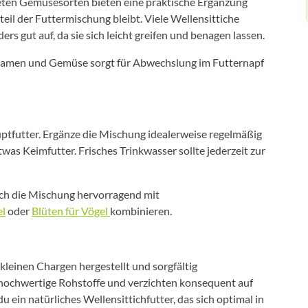
neten Gemüsesorten bieten eine praktische Ergänzung
il der Futtermischung bleibt. Viele Wellensittiche
gut auf, da sie sich leicht greifen und benagen lassen.
samen und Gemüse sorgt für Abwechslung im Futternapf
uptfutter. Ergänze die Mischung idealerweise regelmäßig
was Keimfutter. Frisches Trinkwasser sollte jederzeit zur
ich die Mischung hervorragend mit
el
oder
Blüten für Vögel
kombinieren.
leinen Chargen hergestellt und sorgfältig
hochwertige Rohstoffe und verzichten konsequent auf
du ein natürliches Wellensittichfutter, das sich optimal in