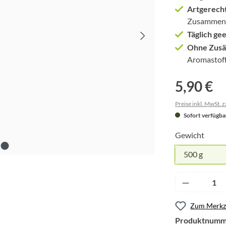
Artgerech
Zusammense
Täglich gee
Ohne Zusä
Aromastoff
5,90 €
Preise inkl. MwSt. 
Sofort verfügbar
Gewicht
500 g
Produkt A
Zum Merkze
Produktnumm