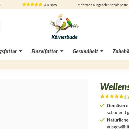
DE
Ø
4.84/5
Mehrfach ausgezeichnet als beste
sfutter
Einzelfutter
Gesundheit
Zubehö
Wellen
4,
Durchschnittliche Bewertung von
Gemüserei
schonend 
Natürliche 
ausgewählt