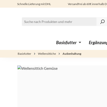
Schnelle Lieferung mit DHL
Versandfrei ab 60€ innerhalb 
 Hauptinhalt springen
Zur Suche springen
Zur Hauptnavigation springen
Basisfutter
Ergänzung
Basisfutter
Wellensittiche
Außenhaltung
Bildergalerie überspringen