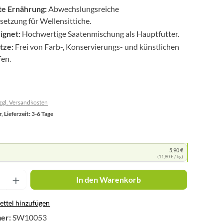
te Ernährung:
Abwechslungsreiche
tzung für Wellensittiche.
ignet:
Hochwertige Saatenmischung als Hauptfutter.
tze:
Frei von Farb-, Konservierungs- und künstlichen
en.
zzgl. Versandkosten
, Lieferzeit: 3-6 Tage
5,90 €
(11,80 € / kg)
nzahl: Gib den gewünschten Wert ein oder 
In den Warenkorb
ttel hinzufügen
er:
SW10053