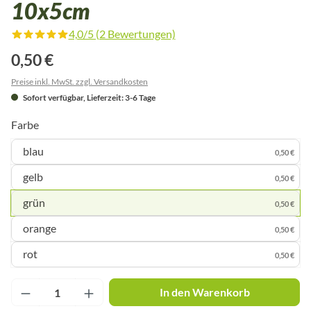
10x5cm
4,0/5 (2 Bewertungen)
Durchschnittliche Bewertung von 4 von 5 Sternen
0,50 €
Preise inkl. MwSt. zzgl. Versandkosten
Sofort verfügbar, Lieferzeit: 3-6 Tage
Farbe
blau
0,50 €
gelb
0,50 €
grün
0,50 €
orange
0,50 €
rot
0,50 €
Produkt Anzahl: Gib den gewünschten Wert ei
In den Warenkorb