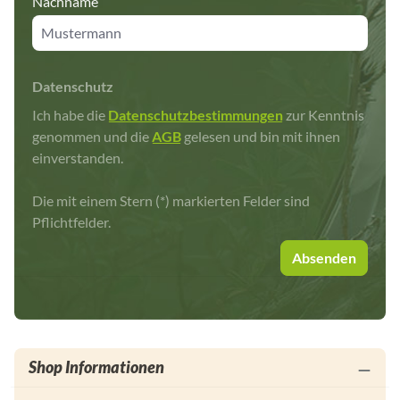
Nachname
Datenschutz
Ich habe die
Datenschutzbestimmungen
zur Kenntnis
genommen und die
AGB
gelesen und bin mit ihnen
einverstanden.
Die mit einem Stern (*) markierten Felder sind
Pflichtfelder.
Absenden
Shop Informationen