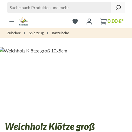
Zum Hauptinhalt springen
0,00 €*
Zubehör
Spielzeug
Bastelecke
Bildergalerie überspringen
Weichholz Klötze groß