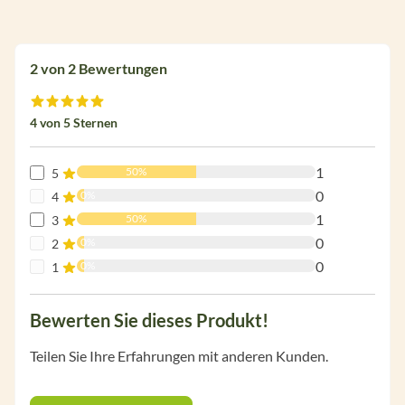
2 von 2 Bewertungen
Durchschnittliche Bewertung von 4 von 5 Sternen
4 von 5 Sternen
1
50%
5
0
0%
4
1
50%
3
0
0%
2
0
0%
1
Bewerten Sie dieses Produkt!
Teilen Sie Ihre Erfahrungen mit anderen Kunden.