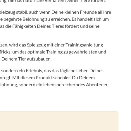
g, die das natürliche Verhalten Deiner Tiere fördert.
elzeug stabil, auch wenn Deine kleinen Freunde all ihre
hre begehrte Belohnung zu erreichen. Es handelt sich um
 das die Fähigkeiten Deines Tieres fördert und seine
en, wird das Spielzeug mit einer Trainingsanleitung
d Tricks, um das optimale Training zu gewährleisten und
zu Deinem Tier aufzubauen.
, sondern ein Erlebnis, das das tägliche Leben Deines
e anregt. Mit diesem Produkt schenkst Du Deinem
Belohnung, sondern ein lebensbereicherndes Abenteuer,