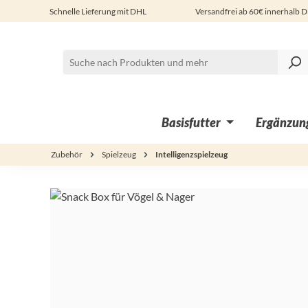
Schnelle Lieferung mit DHL
Versandfrei ab 60€ innerhalb 
 Hauptinhalt springen
Zur Suche springen
Zur Hauptnavigation springen
Basisfutter
Ergänzung
Zubehör
Spielzeug
Intelligenzspielzeug
Bildergalerie überspringen