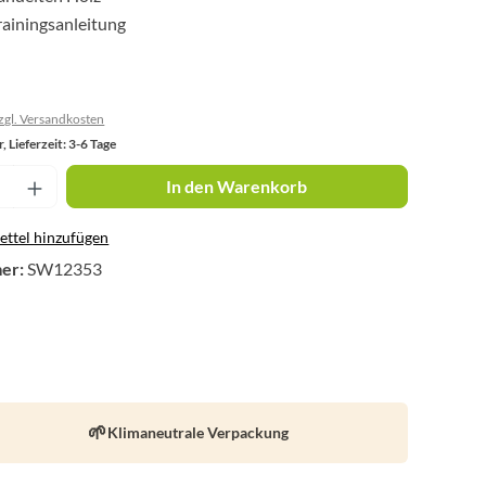
rainingsanleitung
zzgl. Versandkosten
, Lieferzeit: 3-6 Tage
nzahl: Gib den gewünschten Wert ein oder 
In den Warenkorb
ttel hinzufügen
er:
SW12353
Klimaneutrale Verpackung