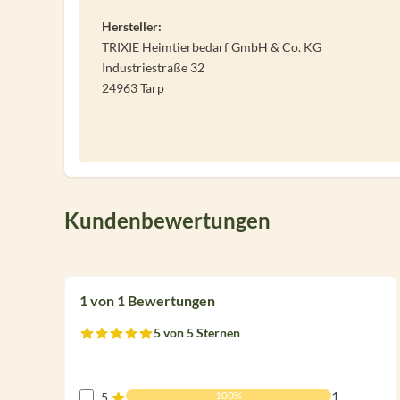
Hersteller:
TRIXIE Heimtierbedarf GmbH & Co. KG
Industriestraße 32
24963 Tarp
Kundenbewertungen
1 von 1 Bewertungen
5 von 5 Sternen
Durchschnittliche Bewertung von 5 von 5 Sternen
1
100%
5