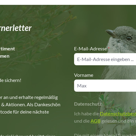
nerletter
rtiment
E-Mail-Adresse
*
hemen
Vorname
e sichern!
r an und erhalte regelmäßig
Datenschutz
 & Aktionen. Als Dankeschön
tcode für deine nächste
Ich habe die
Datenschutzbe
und die
AGB
gelesen und bin 
Die mit einem Stern (*) markie