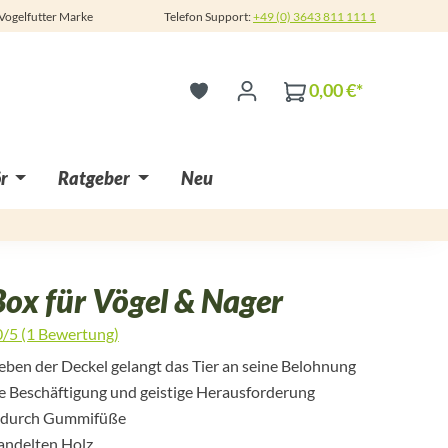
 Vogelfutter Marke
Telefon Support:
+49 (0) 3643 811 111 1
0,00 €*
r
Ratgeber
Neu
ox für Vögel & Nager
0/5 (1 Bewertung)
 5 von 5 Sternen
ben der Deckel gelangt das Tier an seine Belohnung
e Beschäftigung und geistige Herausforderung
t durch Gummifüße
andelten Holz