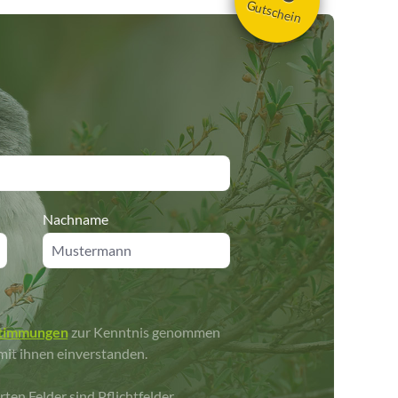
Gutschein
Nachname
stimmungen
zur Kenntnis genommen
mit ihnen einverstanden.
rten Felder sind Pflichtfelder.