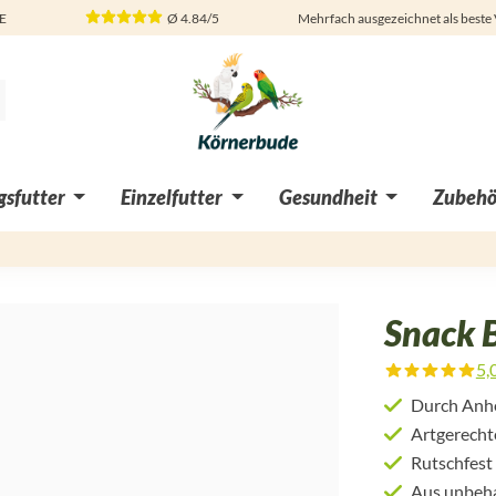
DE
Ø
4.84/5
Mehrfach ausgezeichnet als beste
sfutter
Einzelfutter
Gesundheit
Zubehö
Snack B
5,
Durchschnittliche Bewertung von
Durch Anhe
Artgerecht
Rutschfes
Aus unbeh