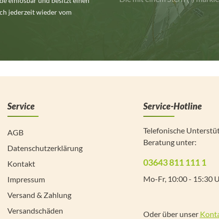
e einlösbar und besitzt einen
ch jederzeit wieder vom
Service
Service-Hotline
Telefonische Unterstü
AGB
Beratung unter:
Datenschutzerklärung
03643 811 111 1
Kontakt
Mo-Fr, 10:00 - 15:30 
Impressum
Versand & Zahlung
Versandschäden
Oder über unser
Konta