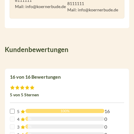
8111111
8111111
Mail: info@koernerbude.de
Mail: info@koernerbude.de
Kundenbewertungen
16 von 16 Bewertungen
Durchschnittliche Bewertung von 5 von 5 Sternen
5 von 5 Sternen
16
100%
5
0
0%
4
0
0%
3