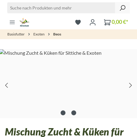
Zum Hauptinhalt springen
0,00 €*
Basisfutter
Exoten
Beos
Bildergalerie überspringen
Mischung Zucht & Küken für