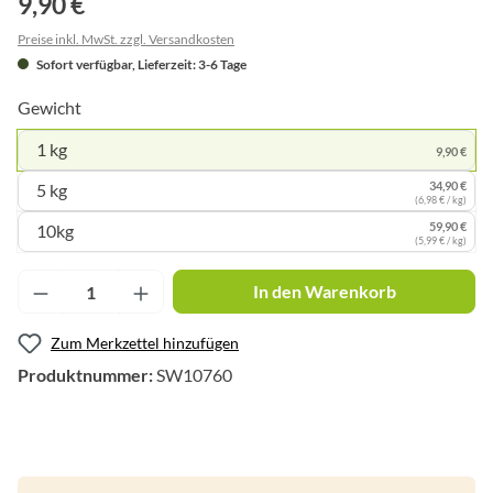
9,90 €
Preise inkl. MwSt. zzgl. Versandkosten
Sofort verfügbar, Lieferzeit: 3-6 Tage
Gewicht
1 kg
9,90 €
34,90 €
5 kg
(6,98 € / kg)
59,90 €
10kg
(5,99 € / kg)
Produkt Anzahl: Gib den gewünschten Wert ei
In den Warenkorb
Zum Merkzettel hinzufügen
Produktnummer:
SW10760