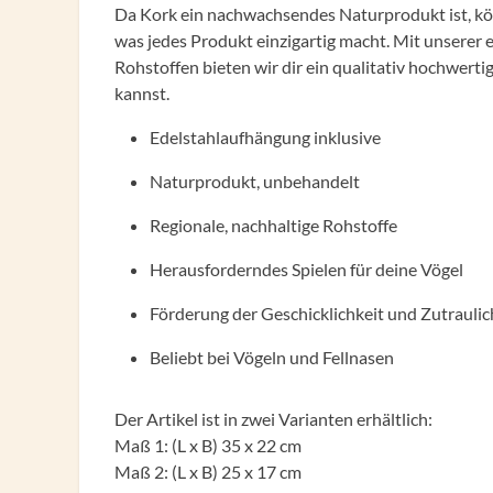
Da Kork ein nachwachsendes Naturprodukt ist, k
was jedes Produkt einzigartig macht. Mit unserer 
Rohstoffen bieten wir dir ein qualitativ hochwert
kannst.
Edelstahlaufhängung inklusive
Naturprodukt, unbehandelt
Regionale, nachhaltige Rohstoffe
Herausforderndes Spielen für deine Vögel
Förderung der Geschicklichkeit und Zutraulic
Beliebt bei Vögeln und Fellnasen
Der Artikel ist in zwei Varianten erhältlich:
Maß 1: (L x B) 35 x 22 cm
Maß 2: (L x B) 25 x 17 cm