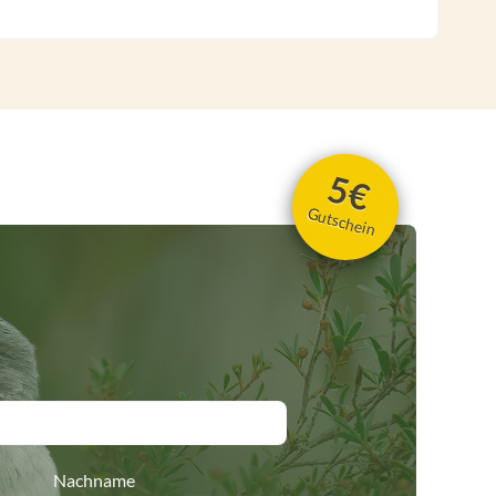
5€
Gutschein
Nachname