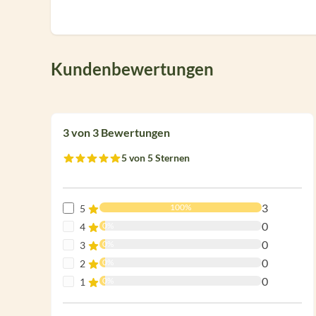
Kundenbewertungen
3 von 3 Bewertungen
5 von 5 Sternen
Durchschnittliche Bewertung von 5 von 5 Sternen
3
100%
5
0
0%
4
0
0%
3
0
0%
2
0
0%
1