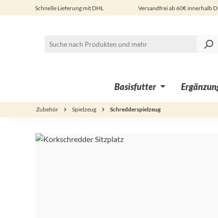
Schnelle Lieferung mit DHL
Versandfrei ab 60€ innerhalb 
 Hauptinhalt springen
Zur Suche springen
Zur Hauptnavigation springen
Basisfutter
Ergänzung
Zubehör
Spielzeug
Schredderspielzeug
Bildergalerie überspringen