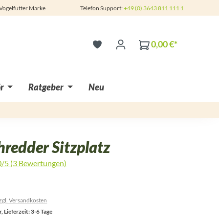
 Vogelfutter Marke
Telefon Support:
+49 (0) 3643 811 111 1
0,00 €*
r
Ratgeber
Neu
redder Sitzplatz
0/5 (3 Bewertungen)
 5 von 5 Sternen
zzgl. Versandkosten
, Lieferzeit: 3-6 Tage