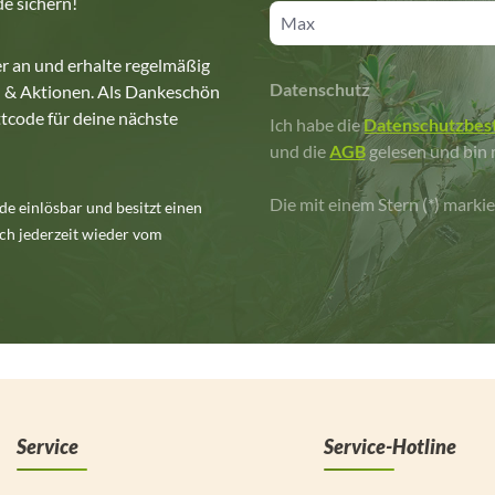
e sichern!
r an und erhalte regelmäßig
Datenschutz
 & Aktionen. Als Dankeschön
tcode für deine nächste
Ich habe die
Datenschutzbe
und die
AGB
gelesen und bin 
Die mit einem Stern (*) markie
e einlösbar und besitzt einen
ch jederzeit wieder vom
Service
Service-Hotline