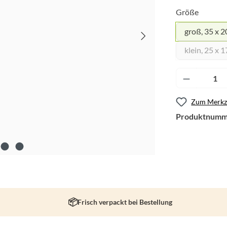
Größe
groß, 35 x 
klein, 25 x 
Produkt A
Zum Merkze
Produktnumm
Frisch verpackt bei Bestellung