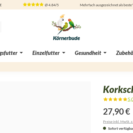
DE
Ø
4.84/5
Mehrfach ausgezeichnet als beste
sfutter
Einzelfutter
Gesundheit
Zubehö
Korksch
5,
Durchschnittliche Bewertung von
27,90 €
Preise inkl. MwSt. 
Sofort verfügbar