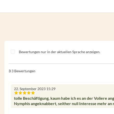
Bewertungen nur in der aktuellen Sprache anzeigen.
3
3 Bewertungen
22. September 2023 15:29
Bewertung mit 5 von 5 Sternen
tolle Beschäftigung, kaum habe ich es an der Voliere a
Nymphis angeknabbert, seither null Interesse mehr an m