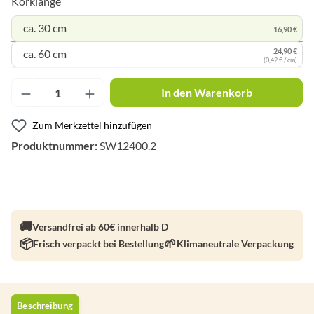
Korklänge
ca. 30 cm
16,90 €
24,90 €
ca. 60 cm
(0,42 € / cm)
Produkt Anzahl: Gib den gewünschten Wert ei
In den Warenkorb
Zum Merkzettel hinzufügen
Produktnummer:
SW12400.2
Versandfrei ab 60€ innerhalb D
Frisch verpackt bei Bestellung
Klimaneutrale Verpackung
Beschreibung