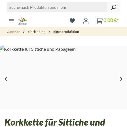
Zum Hauptinhalt springen
0,00 €*
Zubehör
Einrichtung
Eigenproduktion
Bildergalerie überspringen
Korkkette für Sittiche und