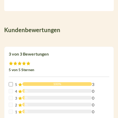
Kundenbewertungen
3 von 3 Bewertungen
Durchschnittliche Bewertung von 5 von 5 Sternen
5 von 5 Sternen
3
100%
5
0
0%
4
0
0%
3
0
0%
2
0
0%
1