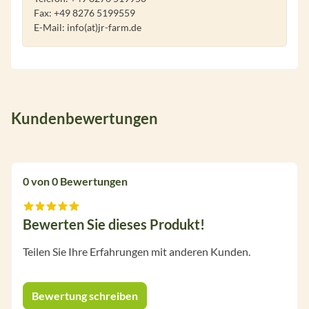
Fax: +49 8276 5199559
E-Mail: info(at)jr-farm.de
Kundenbewertungen
0 von 0 Bewertungen
Bewerten Sie dieses Produkt!
Durchschnittliche Bewertung von 0 von 5 Sternen
Teilen Sie Ihre Erfahrungen mit anderen Kunden.
Bewertung schreiben