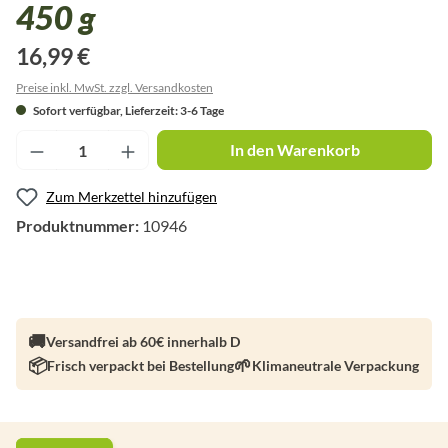
450 g
16,99 €
Preise inkl. MwSt. zzgl. Versandkosten
Sofort verfügbar, Lieferzeit: 3-6 Tage
Produkt Anzahl: Gib den gewünschten Wert ei
In den Warenkorb
Zum Merkzettel hinzufügen
Produktnummer:
10946
Versandfrei ab 60€ innerhalb D
Frisch verpackt bei Bestellung
Klimaneutrale Verpackung