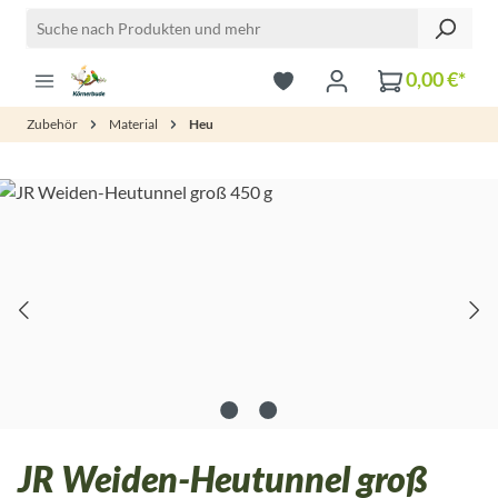
Zum Hauptinhalt springen
0,00 €*
Zubehör
Material
Heu
Bildergalerie überspringen
JR Weiden-Heutunnel groß