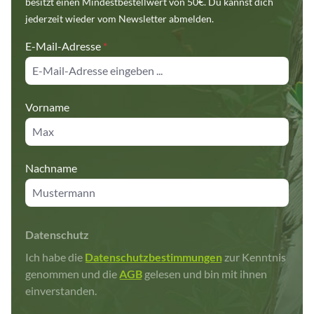
besitzt einen Mindestbestellwert von 50€. Du kannst dich
jederzeit wieder vom Newsletter abmelden.
E-Mail-Adresse
*
Vorname
Nachname
Datenschutz
Ich habe die
Datenschutzbestimmungen
zur Kenntnis
genommen und die
AGB
gelesen und bin mit ihnen
einverstanden.