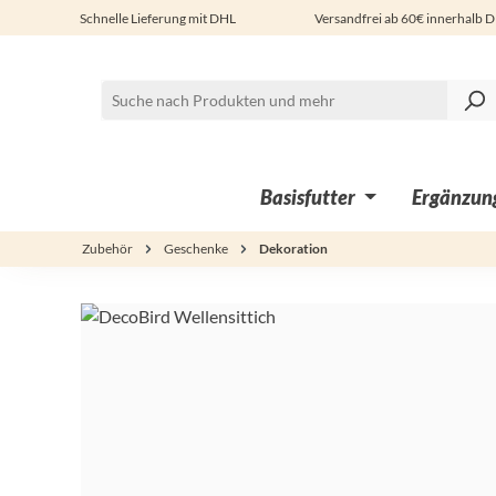
Schnelle Lieferung mit DHL
Versandfrei ab 60€ innerhalb 
 Hauptinhalt springen
Zur Suche springen
Zur Hauptnavigation springen
Basisfutter
Ergänzung
Zubehör
Geschenke
Dekoration
Bildergalerie überspringen