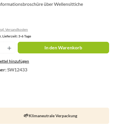
Informationsbroschüre über Wellensittiche
zzgl. Versandkosten
, Lieferzeit: 3-6 Tage
nzahl: Gib den gewünschten Wert ein oder 
In den Warenkorb
ttel hinzufügen
er:
SW12433
Klimaneutrale Verpackung