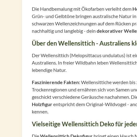
Die Handbemalung mit Ökofarben verleiht dem
Ho
Grün- und Gelbtöne bringen australische Natur in d
schwarzen Wellenzeichnungen auf dem Rücken präz
nachhaltig und langlebig - dein
dekorativer Welle
Über den Wellensittich - Australiens k
Der Wellensittich (Melopsittacus undulatus) ist e
Australiens. In freier Wildbahn leben Wellensittic
lebendige Natur.
Faszinierende Fakten:
Wellensittiche werden bis 
Trockenregionen und ernähren sich von Samen und
geschickt verschiedene Geräusche nachahmen. Die
Holzfigur
entspricht dem Original-Wildvogel - and
kennen.
Vielseitige Wellensittich Deko für jed
Die
Wellensittich Dekofigur
bringt einen Hauch N