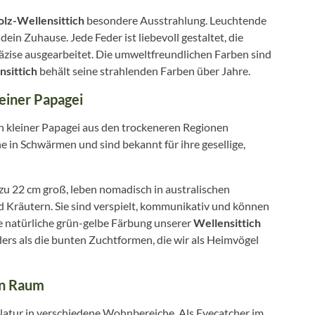
lz-Wellensittich
besondere Ausstrahlung. Leuchtende
ein Zuhause. Jede Feder ist liebevoll gestaltet, die
ise ausgearbeitet. Die umweltfreundlichen Farben sind
nsittich
behält seine strahlenden Farben über Jahre.
leiner Papagei
in kleiner Papagei aus den trockeneren Regionen
he in Schwärmen und sind bekannt für ihre gesellige,
zu 22 cm groß, leben nomadisch in australischen
 Kräutern. Sie sind verspielt, kommunikativ und können
 natürliche grün-gelbe Färbung unserer
Wellensittich
ers als die bunten Zuchtformen, die wir als Heimvögel
en Raum
atur in verschiedene Wohnbereiche. Als Eyecatcher im