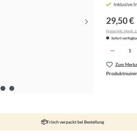
Inklusive 
29,50 €
Preise inkl. MwSt. 
Sofort verfügbar
Produkt A
Zum Merkze
Produktnumm
Frisch verpackt bei Bestellung