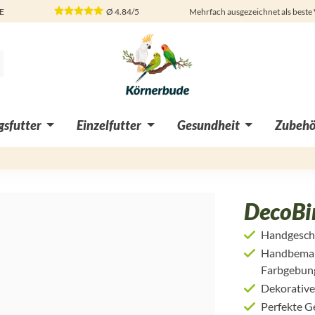
DE
Ø
4.84/5
Mehrfach ausgezeichnet als beste
sfutter
Einzelfutter
Gesundheit
Zubehö
DecoBir
Handgeschn
Handbemalt
Farbgebun
Dekorative 
Perfekte G