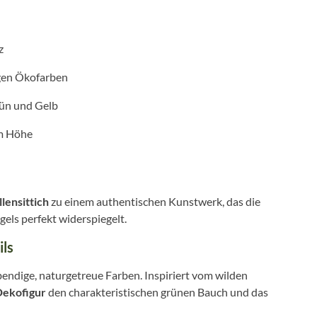
z
gen Ökofarben
ün und Gelb
cm Höhe
ensittich
zu einem authentischen Kunstwerk, das die
els perfekt widerspiegelt.
ils
bendige, naturgetreue Farben. Inspiriert vom wilden
Dekofigur
den charakteristischen grünen Bauch und das