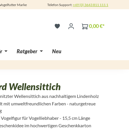
 Vogelfutter Marke
Telefon Support:
+49 (0) 3643 811 111 1
0,00 €*
r
Ratgeber
Neu
d Wellensittich
itzter Wellensittich aus nachhaltigem Lindenholz
 mit umweltfreundlichen Farben - naturgetreue
g
Vogelfigur für Vogelliebhaber - 15,5 cm Länge
eschenkidee im hochwertigen Geschenkkarton