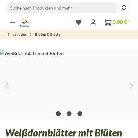
Zum Hauptinhalt springen
0,00 €*
Einzelfutter
Blüten & Blätter
Bildergalerie überspringen
Weißdornblätter mit Blüten