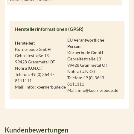
Herstellerinformationen (GPSR)
EU Verantwortliche
Hersteller:
Person:
Körnerbude GmbH
Körnerbude GmbH
Gebreitestraße 13
Gebreitestraße 13
99428 Grammetal OT
99428 Grammetal OT
Nohra (U.N.O.)
Nohra (U.N.O.)
Telefon: 49 (0) 3643 -
Telefon: 49 (0) 3643 -
8111111
8111111
Mail: info@koernerbude.de
Mail: info@koernerbude.de
Kundenbewertungen