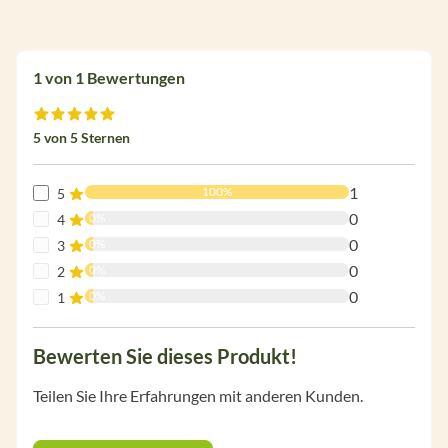
1 von 1 Bewertungen
Durchschnittliche Bewertung von 5 von 5 Sternen
5 von 5 Sternen
1
100%
5
0
0%
4
0
0%
3
0
0%
2
0
0%
1
Bewerten Sie dieses Produkt!
Teilen Sie Ihre Erfahrungen mit anderen Kunden.