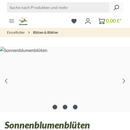
Zum Hauptinhalt springen
0,00 €*
Einzelfutter
Blüten & Blätter
Bildergalerie überspringen
Sonnenblumenblüten