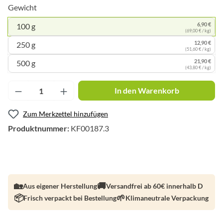
Gewicht
6,90 €
100 g
(69,00 € / kg)
12,90 €
250 g
(51,60 € / kg)
21,90 €
500 g
(43,80 € / kg)
Produkt Anzahl: Gib den gewünschten Wert ei
In den Warenkorb
Zum Merkzettel hinzufügen
Produktnummer:
KF00187.3
Aus eigener Herstellung
Versandfrei ab 60€ innerhalb D
Frisch verpackt bei Bestellung
Klimaneutrale Verpackung