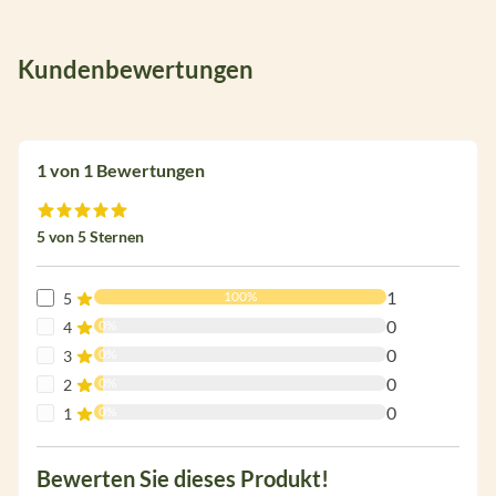
Kundenbewertungen
1 von 1 Bewertungen
Durchschnittliche Bewertung von 5 von 5 Sternen
5 von 5 Sternen
1
100%
5
0
0%
4
0
0%
3
0
0%
2
0
0%
1
Bewerten Sie dieses Produkt!