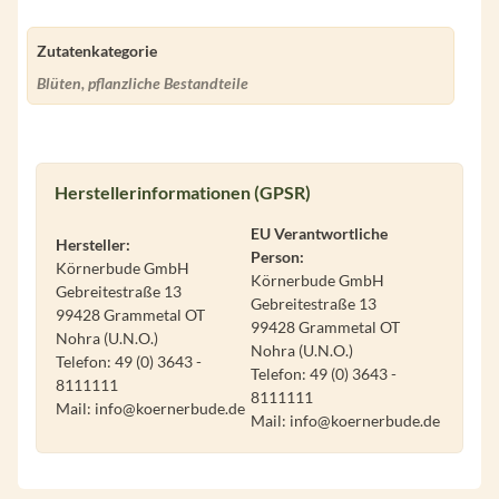
Zutatenkategorie
Blüten, pflanzliche Bestandteile
Herstellerinformationen (GPSR)
EU Verantwortliche
Hersteller:
Person:
Körnerbude GmbH
Körnerbude GmbH
Gebreitestraße 13
Gebreitestraße 13
99428 Grammetal OT
99428 Grammetal OT
Nohra (U.N.O.)
Nohra (U.N.O.)
Telefon: 49 (0) 3643 -
Telefon: 49 (0) 3643 -
8111111
8111111
Mail: info@koernerbude.de
Mail: info@koernerbude.de