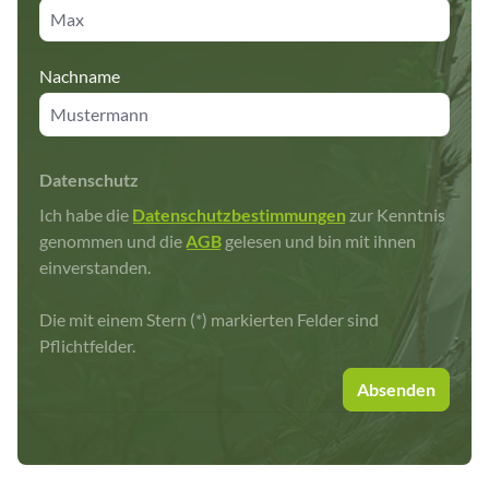
Nachname
Datenschutz
Ich habe die
Datenschutzbestimmungen
zur Kenntnis
genommen und die
AGB
gelesen und bin mit ihnen
einverstanden.
Die mit einem Stern (*) markierten Felder sind
Pflichtfelder.
Absenden