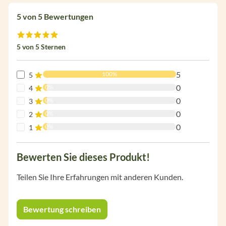
5 von 5 Bewertungen
Durchschnittliche Bewertung von 5 von 5 Sternen
5 von 5 Sternen
5
100%
5
0
0%
4
0
0%
3
0
0%
2
0
0%
1
Bewerten Sie dieses Produkt!
Teilen Sie Ihre Erfahrungen mit anderen Kunden.
Bewertung schreiben