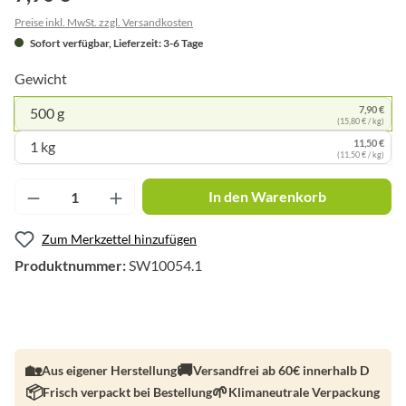
Preise inkl. MwSt. zzgl. Versandkosten
Sofort verfügbar, Lieferzeit: 3-6 Tage
Gewicht
7,90 €
500 g
(15,80 € / kg)
11,50 €
1 kg
(11,50 € / kg)
Produkt Anzahl: Gib den gewünschten Wert ei
In den Warenkorb
Zum Merkzettel hinzufügen
Produktnummer:
SW10054.1
Aus eigener Herstellung
Versandfrei ab 60€ innerhalb D
Frisch verpackt bei Bestellung
Klimaneutrale Verpackung