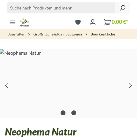
Zum Hauptinhalt springen
0,00 €*
Basisfutter
Großsittiche & Kleinpapageien
Bourkésittiche
Bildergalerie überspringen
Neophema Natur