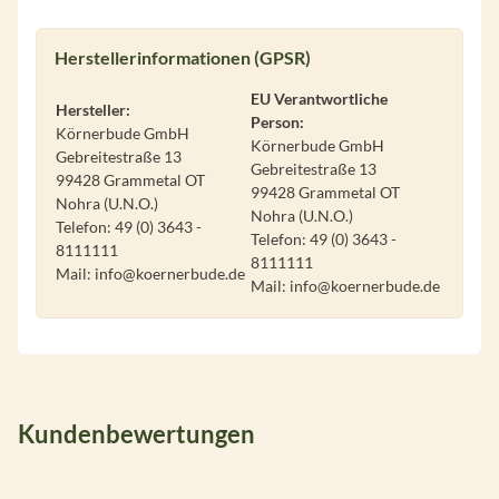
Herstellerinformationen (GPSR)
EU Verantwortliche
Hersteller:
Person:
Körnerbude GmbH
Körnerbude GmbH
Gebreitestraße 13
Gebreitestraße 13
99428 Grammetal OT
99428 Grammetal OT
Nohra (U.N.O.)
Nohra (U.N.O.)
Telefon: 49 (0) 3643 -
Telefon: 49 (0) 3643 -
8111111
8111111
Mail: info@koernerbude.de
Mail: info@koernerbude.de
Kundenbewertungen