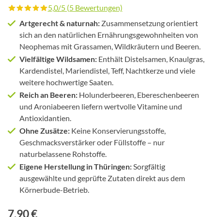
5,0/5 (5 Bewertungen)
Durchschnittliche Bewertung von 5 von 5 Sternen
Artgerecht & naturnah:
Zusammensetzung orientiert
sich an den natürlichen Ernährungsgewohnheiten von
Neophemas mit Grassamen, Wildkräutern und Beeren.
Vielfältige Wildsamen:
Enthält Distelsamen, Knaulgras,
Kardendistel, Mariendistel, Teff, Nachtkerze und viele
weitere hochwertige Saaten.
Reich an Beeren:
Holunderbeeren, Ebereschenbeeren
und Aroniabeeren liefern wertvolle Vitamine und
Antioxidantien.
Ohne Zusätze:
Keine Konservierungsstoffe,
Geschmacksverstärker oder Füllstoffe – nur
naturbelassene Rohstoffe.
Eigene Herstellung in Thüringen:
Sorgfältig
ausgewählte und geprüfte Zutaten direkt aus dem
Körnerbude-Betrieb.
7,90 €