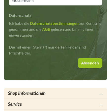
Datenschutz
Ich habe die
Datenschutzbestimmungen
zur Kenntnis
genommen und die
AGB
gelesen und bin mit ihnen
einverstanden.
Die mit einem Stern (*) markierten Felder sind
Pflichtfelder.
Absenden
Shop Informationen
Service