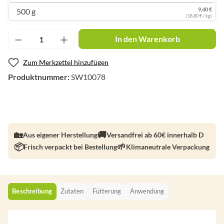
9,40 €
500 g
(18,80 € / kg)
Produkt Anzahl: Gib den gewünschten Wert ei
In den Warenkorb
Zum Merkzettel hinzufügen
Produktnummer:
SW10078
Aus eigener Herstellung
Versandfrei ab 60€ innerhalb D
Frisch verpackt bei Bestellung
Klimaneutrale Verpackung
Beschreibung
Zutaten
Fütterung
Anwendung