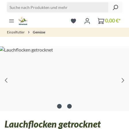
Zum Hauptinhalt springen
0,00 €*
Einzelfutter
Gemüse
Bildergalerie überspringen
Lauchflocken getrocknet