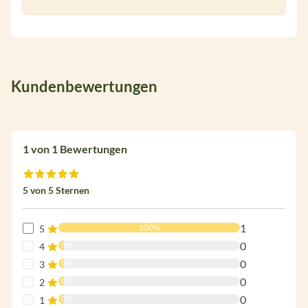
Kundenbewertungen
1 von 1 Bewertungen
Durchschnittliche Bewertung von 5 von 5 Sternen
5 von 5 Sternen
1
100%
5
0
0%
4
0
0%
3
0
0%
2
0
0%
1