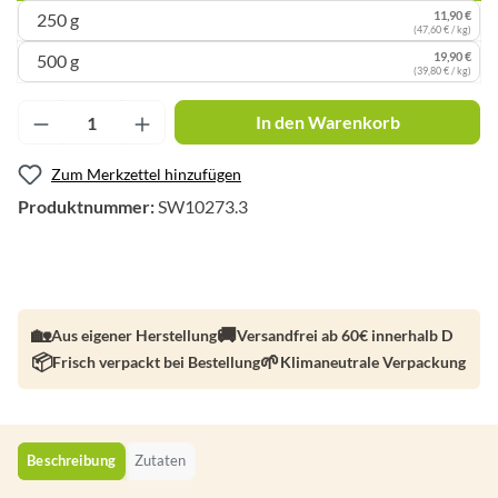
11,90 €
250 g
(47,60 € / kg)
19,90 €
500 g
(39,80 € / kg)
Produkt Anzahl: Gib den gewünschten Wert ei
In den Warenkorb
Zum Merkzettel hinzufügen
Produktnummer:
SW10273.3
Aus eigener Herstellung
Versandfrei ab 60€ innerhalb D
Frisch verpackt bei Bestellung
Klimaneutrale Verpackung
Beschreibung
Zutaten