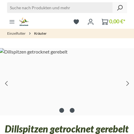
Zum Hauptinhalt springen
0,00 €*
Einzelfutter
Kräuter
Bildergalerie überspringen
Dillspitzen getrocknet gerebelt