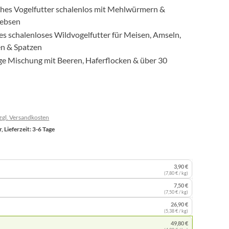
ches Vogelfutter schalenlos mit Mehlwürmern &
rebsen
es schalenloses Wildvogelfutter für Meisen, Amseln,
n & Spatzen
e Mischung mit Beeren, Haferflocken & über 30
n
zzgl. Versandkosten
, Lieferzeit: 3-6 Tage
3,90 €
(7,80 € / kg)
7,50 €
(7,50 € / kg)
26,90 €
(5,38 € / kg)
49,80 €