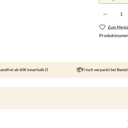
Produkt A
Zum Merkze
Produktnumm
sandfrei ab 60€ innerhalb D
Frisch verpackt bei Beste