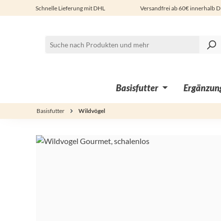
Schnelle Lieferung mit DHL
Versandfrei ab 60€ innerhalb 
 Hauptinhalt springen
Zur Suche springen
Zur Hauptnavigation springen
Basisfutter
Ergänzung
Basisfutter
Wildvögel
Bildergalerie überspringen