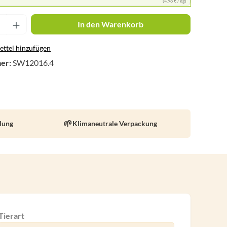
(4,98 € / kg)
nzahl: Gib den gewünschten Wert ein oder 
In den Warenkorb
ttel hinzufügen
er:
SW12016.4
llung
Klimaneutrale Verpackung
Tierart