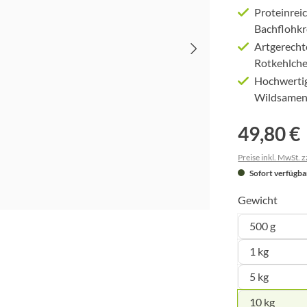
Proteinrei
Bachflohk
Artgerecht
Rotkehlche
Hochwertig
Wildsame
49,80 €
Preise inkl. MwSt. 
Sofort verfügbar
Gewicht
500 g
1 kg
5 kg
10 kg