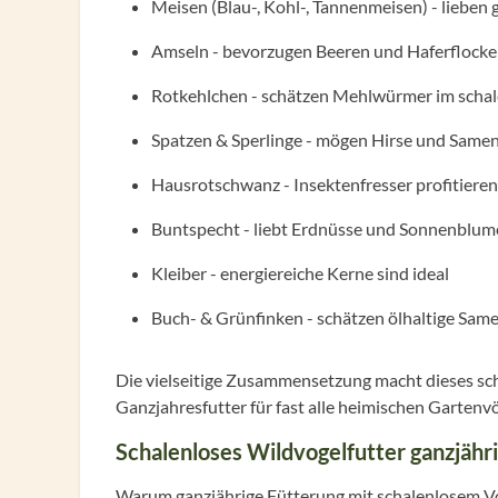
Meisen (Blau-, Kohl-, Tannenmeisen) - liebe
Amseln - bevorzugen Beeren und Haferflock
Rotkehlchen - schätzen Mehlwürmer im schal
Spatzen & Sperlinge - mögen Hirse und Same
Hausrotschwanz - Insektenfresser profitier
Buntspecht - liebt Erdnüsse und Sonnenblu
Kleiber - energiereiche Kerne sind ideal
Buch- & Grünfinken - schätzen ölhaltige Sam
Die vielseitige Zusammensetzung macht dieses sch
Ganzjahresfutter für fast alle heimischen Gartenvö
Schalenloses Wildvogelfutter ganzjähri
Warum ganzjährige Fütterung mit schalenlosem Voge