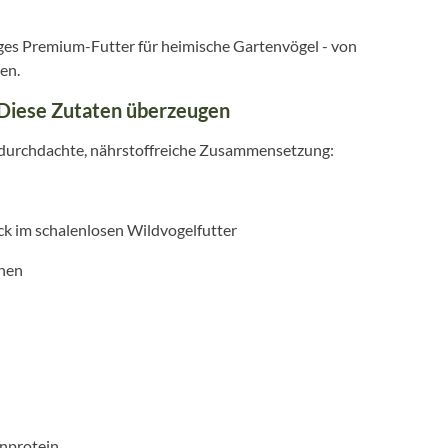
iges Premium-Futter für heimische Gartenvögel - von
en.
 Diese Zutaten überzeugen
e durchdachte, nährstoffreiche Zusammensetzung:
k im schalenlosen Wildvogelfutter
inen
enprotein