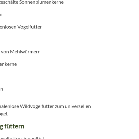
n geschälte Sonnenblumenkerne
en
enlosen Vogelfutter
n
en von Mehlwürmern
menkerne
en
alenlose Wildvogelfutter zum universellen
gel.
g füttern
lfutter sinnvoll ist: