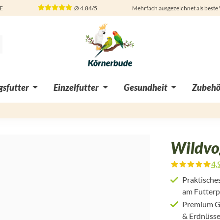
DE
Ø
4.84/5
Mehrfach ausgezeichnet als beste
sfutter
Einzelfutter
Gesundheit
Zubehö
Wildvo
4,
Durchschnittliche Bewertung von
Praktische
am Futterp
Premium Ga
& Erdnüss