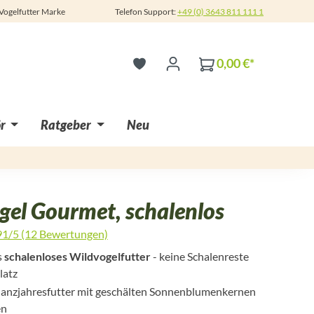
 Vogelfutter Marke
Telefon Support:
+49 (0) 3643 811 111 1
0,00 €*
r
Ratgeber
Neu
gel Gourmet, schalenlos
91/5 (12 Bewertungen)
 4.9 von 5 Sternen
s
schalenloses Wildvogelfutter
- keine Schalenreste
latz
nzjahresfutter mit geschälten Sonnenblumenkernen
en