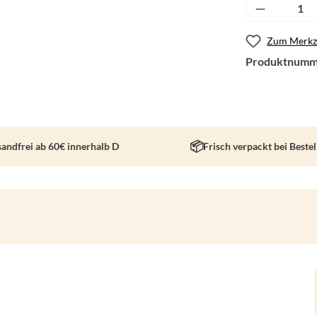
Produkt A
Zum Merkze
Produktnumm
sandfrei ab 60€ innerhalb D
Frisch verpackt bei Beste