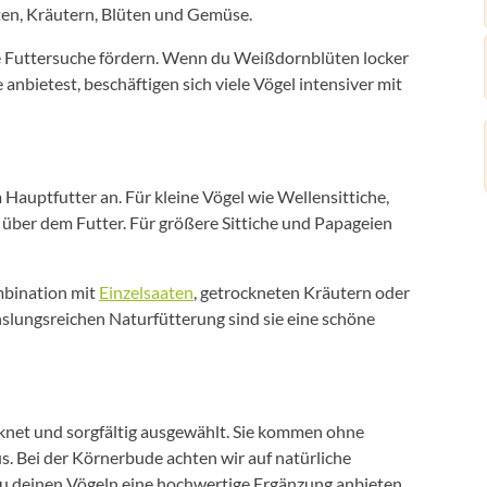
en, Kräutern, Blüten und Gemüse.
e Futtersuche fördern. Wenn du Weißdornblüten locker
 anbietest, beschäftigen sich viele Vögel intensiver mit
auptfutter an. Für kleine Vögel wie Wellensittiche,
e über dem Futter. Für größere Sittiche und Papageien
mbination mit
Einzelsaaten
, getrockneten Kräutern oder
hslungsreichen Naturfütterung sind sie eine schöne
et und sorgfältig ausgewählt. Sie kommen ohne
s. Bei der Körnerbude achten wir auf natürliche
u deinen Vögeln eine hochwertige Ergänzung anbieten