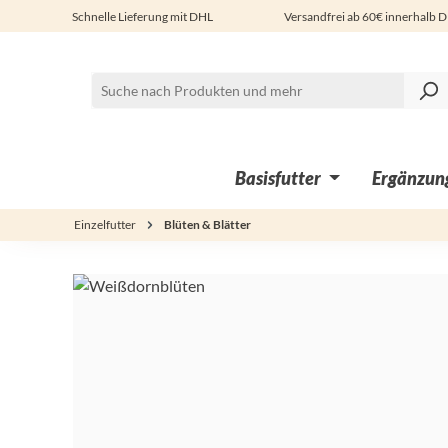
Schnelle Lieferung mit DHL
Versandfrei ab 60€ innerhalb 
 Hauptinhalt springen
Zur Suche springen
Zur Hauptnavigation springen
Basisfutter
Ergänzung
Einzelfutter
Blüten & Blätter
Bildergalerie überspringen