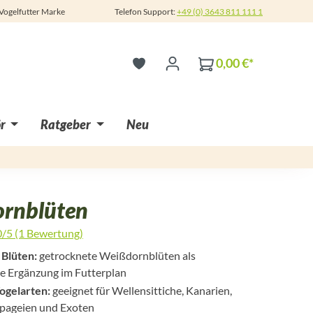
 Vogelfutter Marke
Telefon Support:
+49 (0) 3643 811 111 1
0,00 €*
r
Ratgeber
Neu
rnblüten
0/5 (1 Bewertung)
 5 von 5 Sternen
 Blüten:
getrocknete Weißdornblüten als
e Ergänzung im Futterplan
Vogelarten:
geeignet für Wellensittiche, Kanarien,
Papageien und Exoten