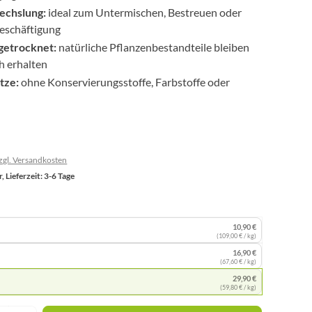
chslung:
ideal zum Untermischen, Bestreuen oder
Beschäftigung
getrocknet:
natürliche Pflanzenbestandteile bleiben
h erhalten
tze:
ohne Konservierungsstoffe, Farbstoffe oder
zzgl. Versandkosten
, Lieferzeit: 3-6 Tage
10,90 €
(109,00 € / kg)
16,90 €
(67,60 € / kg)
29,90 €
(59,80 € / kg)