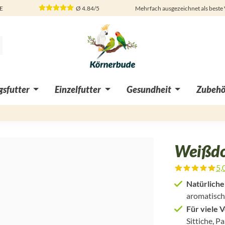
DE
Ø
4.84/5
Mehrfach ausgezeichnet als beste
sfutter
Einzelfutter
Gesundheit
Zubehö
Weißdo
5,
Durchschnittliche Bewertung von
Natürliche
aromatisch
Für viele 
Sittiche, 