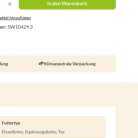
nzahl: Gib den gewünschten Wert ein oder 
In den Warenkorb
ttel hinzufügen
er:
SW10429.3
llung
Klimaneutrale Verpackung
Futtertyp
Einzelfutter, Ergänzungsfutter, Tee