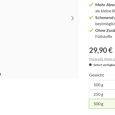
Mehr Abwe
als kleine 
Schonend 
bestmöglic
Ohne Zusä
Füllstoffe
29,90 €
Preise inkl. MwSt. 
Sofort verfügbar
Gewicht
100 g
250 g
500 g