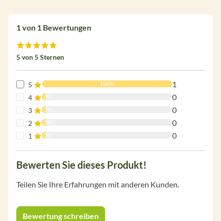
1 von 1 Bewertungen
Durchschnittliche Bewertung von 5 von 5 Sternen
5 von 5 Sternen
1
100%
5
0
0%
4
0
0%
3
0
0%
2
0
0%
1
Bewerten Sie dieses Produkt!
Teilen Sie Ihre Erfahrungen mit anderen Kunden.
Bewertung schreiben