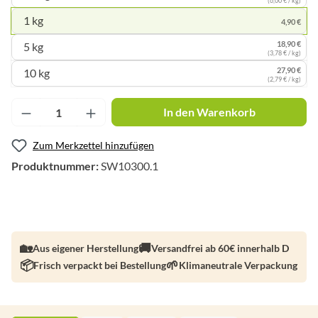
1 kg
4,90 €
18,90 €
5 kg
(3,78 € / kg)
27,90 €
10 kg
(2,79 € / kg)
Produkt Anzahl: Gib den gewünschten Wert ei
In den Warenkorb
Zum Merkzettel hinzufügen
Produktnummer:
SW10300.1
Aus eigener Herstellung
Versandfrei ab 60€ innerhalb D
Frisch verpackt bei Bestellung
Klimaneutrale Verpackung