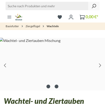
Zum Hauptinhalt springen
0,00 €*
Basisfutter
Ziergeflügel
Wachteln
Bildergalerie überspringen
Wachtel- und Ziertauben