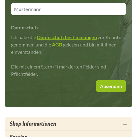
Datenschutz
Ich habe die
Datenschutzbestimmungen
zur Kenntnis
genommen und die
AGB
gelesen und bin mit ihnen
einverstanden.
Die mit einem Stern (*) markierten Felder sind
Pflichtfelder.
Absenden
Shop Informationen