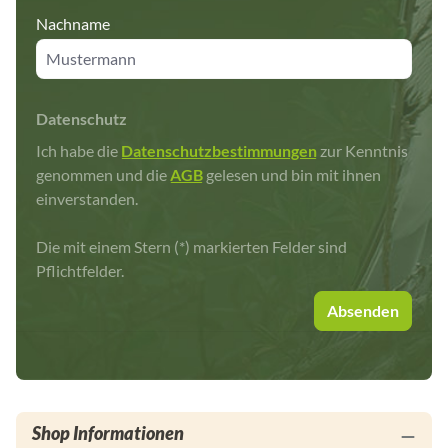
Nachname
Datenschutz
Ich habe die
Datenschutzbestimmungen
zur Kenntnis
genommen und die
AGB
gelesen und bin mit ihnen
einverstanden.
Die mit einem Stern (*) markierten Felder sind
Pflichtfelder.
Absenden
Shop Informationen