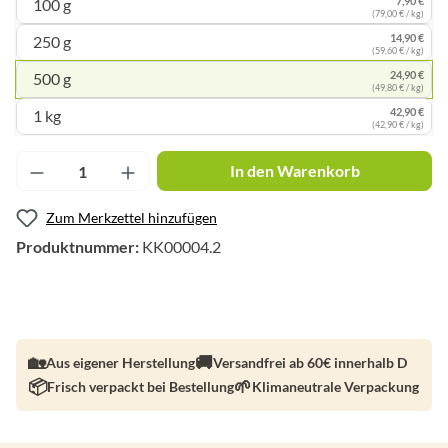
100 g
(79,00 € / kg)
14,90 €
250 g
(59,60 € / kg)
24,90 €
500 g
(49,80 € / kg)
42,90 €
1 kg
(42,90 € / kg)
Produkt Anzahl: Gib den gewünschten Wert ei
In den Warenkorb
Zum Merkzettel hinzufügen
Produktnummer:
KK00004.2
Aus eigener Herstellung
Versandfrei ab 60€ innerhalb D
Frisch verpackt bei Bestellung
Klimaneutrale Verpackung