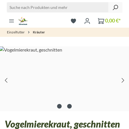
Zum Hauptinhalt springen
0,00 €*
Einzelfutter
Kräuter
Bildergalerie überspringen
Vogelmierekraut, geschnitten