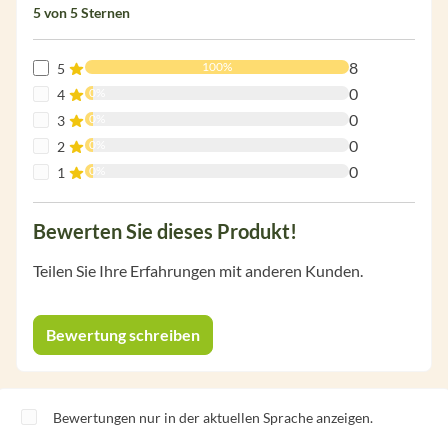
Durchschnittliche Bewertung von 5 von 5 Sternen
5 von 5 Sternen
8
100%
5
0
0%
4
0
0%
3
0
0%
2
0
0%
1
Bewerten Sie dieses Produkt!
Teilen Sie Ihre Erfahrungen mit anderen Kunden.
Bewertung schreiben
Bewertungen nur in der aktuellen Sprache anzeigen.