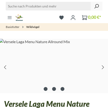
Zum Hauptinhalt springen
0,00 €*
Basisfutter
Wildvögel
Bildergalerie überspringen
Versele Laga Menu Nature