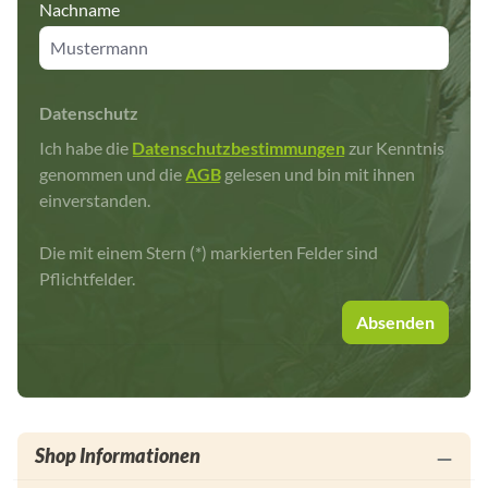
Nachname
Datenschutz
Ich habe die
Datenschutzbestimmungen
zur Kenntnis
genommen und die
AGB
gelesen und bin mit ihnen
einverstanden.
Die mit einem Stern (*) markierten Felder sind
Pflichtfelder.
Absenden
Shop Informationen