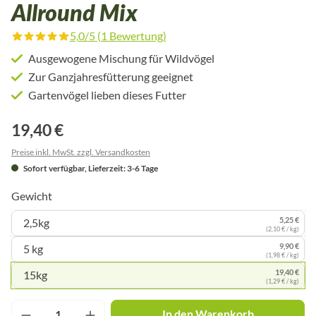
Allround Mix
5,0/5 (1 Bewertung)
Durchschnittliche Bewertung von 5 von 5 Sternen
Ausgewogene Mischung für Wildvögel
Zur Ganzjahresfütterung geeignet
Gartenvögel lieben dieses Futter
19,40 €
Preise inkl. MwSt. zzgl. Versandkosten
Sofort verfügbar, Lieferzeit: 3-6 Tage
Gewicht
5,25 €
2,5kg
(2,10 € / kg)
9,90 €
5 kg
(1,98 € / kg)
19,40 €
15kg
(1,29 € / kg)
Produkt Anzahl: Gib den gewünschten Wert ei
In den Warenkorb