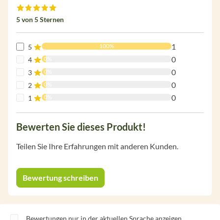
Durchschnittliche Bewertung von 5 von 5 Sternen
5 von 5 Sternen
1
100%
5
0
0%
4
0
0%
3
0
0%
2
0
0%
1
Bewerten Sie dieses Produkt!
Teilen Sie Ihre Erfahrungen mit anderen Kunden.
Bewertung schreiben
Bewertungen nur in der aktuellen Sprache anzeigen.