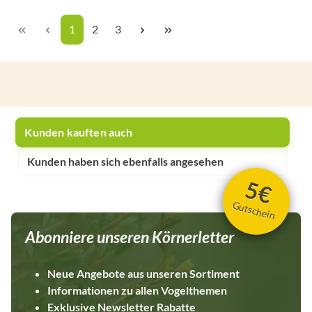
Seite
Seite
Seite
1
2
3
Kunden kauften auch
Kunden haben sich ebenfalls angesehen
5€
Gutschein
Abonniere unseren Körnerletter
Neue Angebote aus unseren Sortiment
Informationen zu allen Vogelthemen
Exklusive Newsletter Rabatte