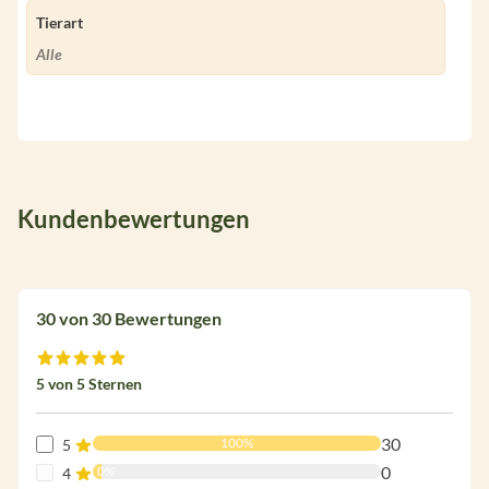
Tierart
Alle
Kundenbewertungen
30 von 30 Bewertungen
Durchschnittliche Bewertung von 5 von 5 Sternen
5 von 5 Sternen
30
100%
5
0
0%
4