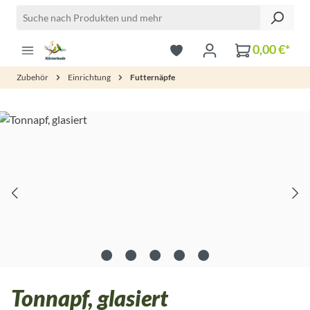
Zum Hauptinhalt springen
0,00 €*
Zubehör
Einrichtung
Futternäpfe
Bildergalerie überspringen
Tonnapf, glasiert