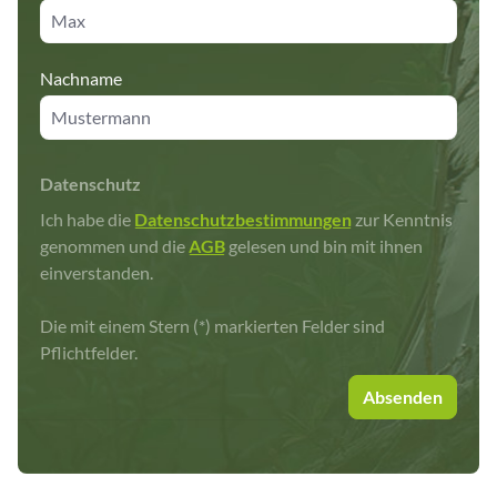
Nachname
Datenschutz
Ich habe die
Datenschutzbestimmungen
zur Kenntnis
genommen und die
AGB
gelesen und bin mit ihnen
einverstanden.
Die mit einem Stern (*) markierten Felder sind
Pflichtfelder.
Absenden