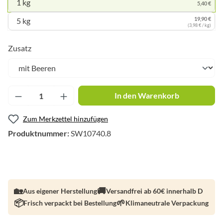
1 kg
5,40 €
19,90 €
5 kg
(3,98 € / kg)
auswählen
Zusatz
Produkt Anzahl: Gib den gewünschten Wert ei
In den Warenkorb
Zum Merkzettel hinzufügen
Produktnummer:
SW10740.8
Aus eigener Herstellung
Versandfrei ab 60€ innerhalb D
Frisch verpackt bei Bestellung
Klimaneutrale Verpackung