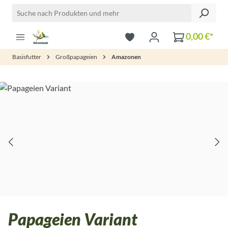
Zum Hauptinhalt springen
0,00 €*
Basisfutter
Großpapageien
Amazonen
Bildergalerie überspringen
Papageien Variant