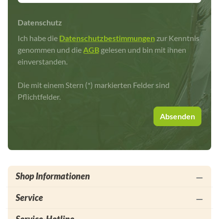
Datenschutz
Ich habe die
Datenschutzbestimmungen
zur Kenntnis
genommen und die
AGB
gelesen und bin mit ihnen
einverstanden.
Die mit einem Stern (*) markierten Felder sind
Pflichtfelder.
Absenden
Shop Informationen
Service