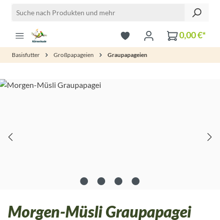
Zum Hauptinhalt springen
0,00 €*
Basisfutter
Großpapageien
Graupapageien
Bildergalerie überspringen
Morgen-Müsli Graupapagei