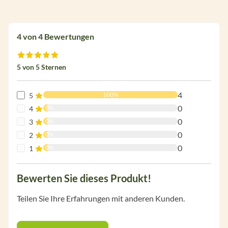
4 von 4 Bewertungen
Durchschnittliche Bewertung von 5 von 5 Sternen
5 von 5 Sternen
4
100%
5
0
0%
4
0
0%
3
0
0%
2
0
0%
1
Bewerten Sie dieses Produkt!
Teilen Sie Ihre Erfahrungen mit anderen Kunden.