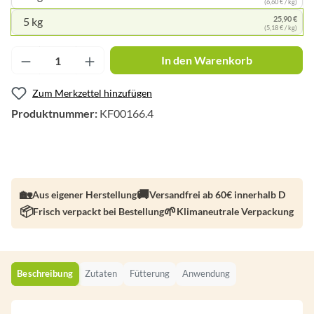
(6,60 € / kg)
25,90 €
5 kg
(5,18 € / kg)
Produkt Anzahl: Gib den gewünschten Wert ei
In den Warenkorb
Zum Merkzettel hinzufügen
Produktnummer:
KF00166.4
Aus eigener Herstellung
Versandfrei ab 60€ innerhalb D
Frisch verpackt bei Bestellung
Klimaneutrale Verpackung
Beschreibung
Zutaten
Fütterung
Anwendung