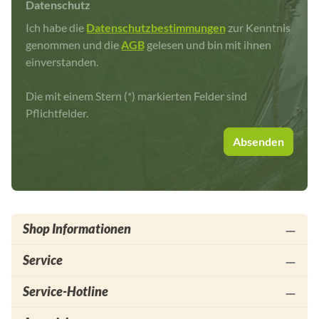
Datenschutz
Ich habe die
Datenschutzbestimmungen
zur Kenntnis
genommen und die
AGB
gelesen und bin mit ihnen
einverstanden.
Die mit einem Stern (*) markierten Felder sind
Pflichtfelder.
Absenden
Shop Informationen
Service
Service-Hotline