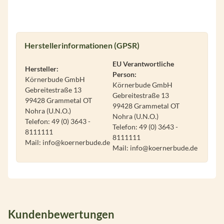
Herstellerinformationen (GPSR)
EU Verantwortliche
Hersteller:
Person:
Körnerbude GmbH
Körnerbude GmbH
Gebreitestraße 13
Gebreitestraße 13
99428 Grammetal OT
99428 Grammetal OT
Nohra (U.N.O.)
Nohra (U.N.O.)
Telefon: 49 (0) 3643 -
Telefon: 49 (0) 3643 -
8111111
8111111
Mail: info@koernerbude.de
Mail: info@koernerbude.de
Kundenbewertungen