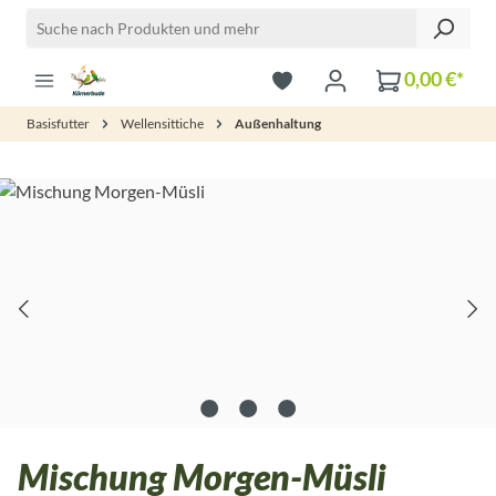
Zum Hauptinhalt springen
0,00 €*
Basisfutter
Wellensittiche
Außenhaltung
Bildergalerie überspringen
Mischung Morgen-Müsli