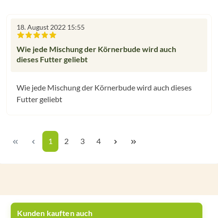
18. August 2022 15:55
Bewertung mit 5 von 5 Sternen
Wie jede Mischung der Körnerbude wird auch
dieses Futter geliebt
Wie jede Mischung der Körnerbude wird auch dieses
Futter geliebt
Seite
Seite
Seite
Seite
1
2
3
4
Kunden kauften auch