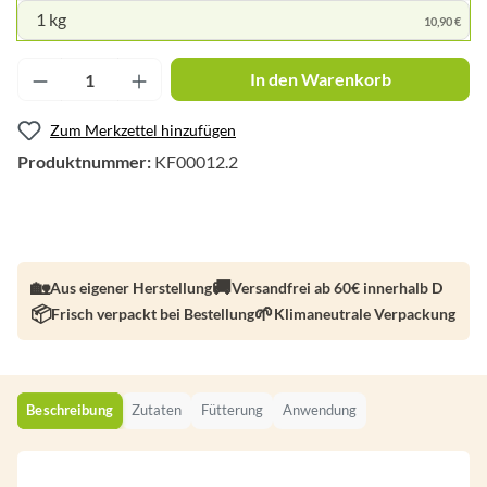
1 kg
10,90 €
Produkt Anzahl: Gib den gewünschten Wert ei
In den Warenkorb
Zum Merkzettel hinzufügen
Produktnummer:
KF00012.2
Aus eigener Herstellung
Versandfrei ab 60€ innerhalb D
Frisch verpackt bei Bestellung
Klimaneutrale Verpackung
Beschreibung
Zutaten
Fütterung
Anwendung