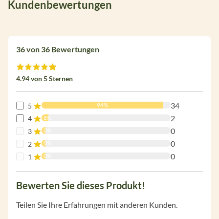
Kundenbewertungen
36 von 36 Bewertungen
Durchschnittliche Bewertung von 4.9 von 5 Sternen
4.94 von 5 Sternen
34
94%
5
2
6%
4
0
0%
3
0
0%
2
0
0%
1
Bewerten Sie dieses Produkt!
Teilen Sie Ihre Erfahrungen mit anderen Kunden.