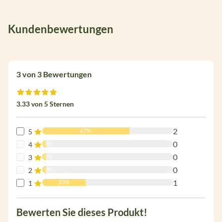
Kundenbewertungen
3 von 3 Bewertungen
Durchschnittliche Bewertung von 3.3 von 5 Sternen
3.33 von 5 Sternen
2
67%
5
0
0%
4
0
0%
3
0
0%
2
1
33%
1
Bewerten Sie dieses Produkt!