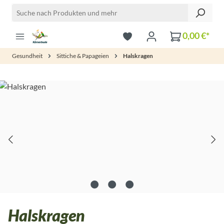
Zum Hauptinhalt springen
0,00 €*
Gesundheit
Sittiche & Papageien
Halskragen
Bildergalerie überspringen
Halskragen