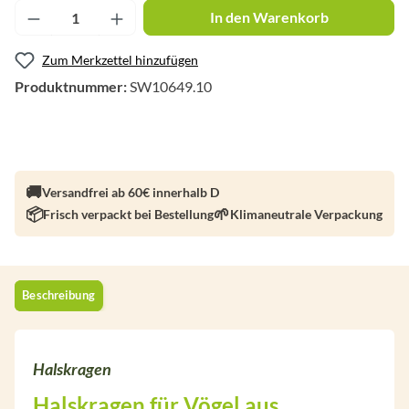
Produkt Anzahl: Gib den gewünschten Wert ei
In den Warenkorb
Zum Merkzettel hinzufügen
Produktnummer:
SW10649.10
Versandfrei ab 60€ innerhalb D
Frisch verpackt bei Bestellung
Klimaneutrale Verpackung
Beschreibung
Halskragen
Halskragen für Vögel aus