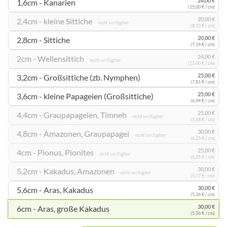
1,6cm - Kanarien
(15,00 € / cm)
20,00 €
2,4cm - kleine Sittiche
nicht verfügbar
(8,33 € / cm)
20,00 €
2,8cm - Sittiche
(7,14 € / cm)
24,00 €
2cm - Wellensittich
nicht verfügbar
(12,00 € / cm)
25,00 €
3,2cm - Großsittiche (zb. Nymphen)
(7,81 € / cm)
25,00 €
3,6cm - kleine Papageien (Großsittiche)
(6,94 € / cm)
25,00 €
4,4cm - Graupapageien, Timneh
nicht verfügbar
(5,68 € / cm)
30,00 €
4,8cm - Amazonen, Graupapagei
nicht verfügbar
(6,25 € / cm)
25,00 €
4cm - Pionus, Pionites
nicht verfügbar
(6,25 € / cm)
30,00 €
5,2cm - Kakadus, Amazonen
nicht verfügbar
(5,77 € / cm)
30,00 €
5,6cm - Aras, Kakadus
(5,36 € / cm)
30,00 €
6cm - Aras, große Kakadus
(5,36 € / cm)