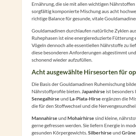
Ernährung, die sie mit allen wichtigen Nährstoffe
sorgfältig komponierte Mischung aus acht hochwer
richtige Balance für gesunde, vitale Gouldamadine
Gouldamadinen durchlaufen natürliche Zyklen aus
Ruhephasen ist eine energiereduzierte Fütterung
Vögeln dennoch alle essentiellen Nährstoffe zu l
diese besonderen Anforderungen abgestimmt und u
schonend wieder aufzufüllen.
Acht ausgewählte Hirsesorten für o
Die Basis der Gouldamadinen Ruhemischung bilden 
Nährstoffprofile bieten.
Japanhirse
ist besonders 
Senegalhirse
und
La-Plata-Hirse
ergänzen die Mis
die für den Stoffwechsel und die Nervengesundheit
Mannahirse
und
Mohairhirse
sind kleine, nährst
gerne gefressen werden. Sie liefern Energie in m
gesunden Körpergewichts.
Silberhirse
und
Grüne