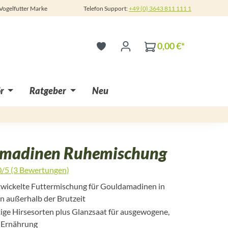
 Vogelfutter Marke
Telefon Support:
+49 (0) 3643 811 111 1
0,00 €*
r
Ratgeber
Neu
madinen Ruhemischung
0/5 (3 Bewertungen)
 5 von 5 Sternen
ntwickelte Futtermischung für Gouldamadinen in
 außerhalb der Brutzeit
ige Hirsesorten plus Glanzsaat für ausgewogene,
 Ernährung