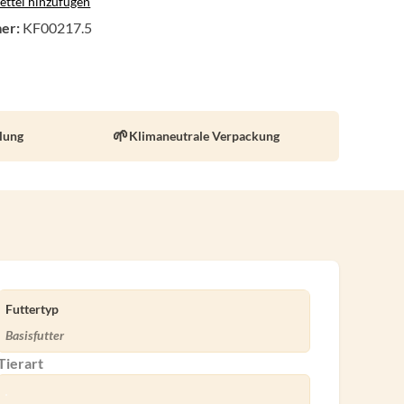
ttel hinzufügen
er:
KF00217.5
llung
Klimaneutrale Verpackung
Futtertyp
Basisfutter
Tierart