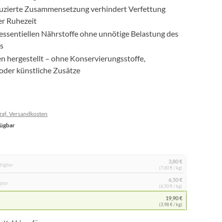
uzierte Zusammensetzung verhindert Verfettung
r Ruhezeit
e essentiellen Nährstoffe ohne unnötige Belastung des
s
en hergestellt – ohne Konservierungsstoffe,
 oder künstliche Zusätze
zzgl. Versandkosten
fügbar
3,80 €
rfügbar
(7,60 € / kg)
6,50 €
ügbar
(6,50 € / kg)
19,90 €
(3,98 € / kg)