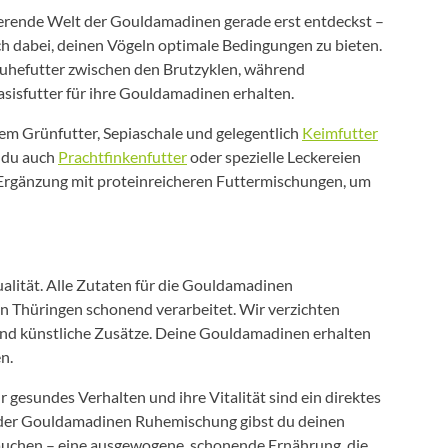
nierende Welt der Gouldamadinen gerade erst entdeckst –
 dabei, deinen Vögeln optimale Bedingungen zu bieten.
Ruhefutter zwischen den Brutzyklen, während
asisfutter für ihre Gouldamadinen erhalten.
hem Grünfutter, Sepiaschale und gelegentlich
Keimfutter
 du auch
Prachtfinkenfutter
oder spezielle Leckereien
 Ergänzung mit proteinreicheren Futtermischungen, um
lität. Alle Zutaten für die Gouldamadinen
n Thüringen schonend verarbeitet. Wir verzichten
 und künstliche Zusätze. Deine Gouldamadinen erhalten
n.
gesundes Verhalten und ihre Vitalität sind ein direktes
it der Gouldamadinen Ruhemischung gibst du deinen
rauchen – eine ausgewogene, schonende Ernährung, die