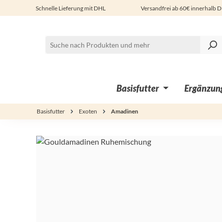
Schnelle Lieferung mit DHL
Versandfrei ab 60€ innerhalb 
 Hauptinhalt springen
Zur Suche springen
Zur Hauptnavigation springen
Basisfutter
Ergänzung
Basisfutter
Exoten
Amadinen
Bildergalerie überspringen