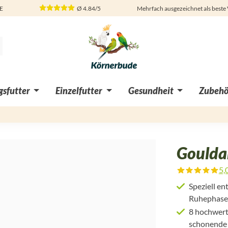
DE
Ø
4.84/5
Mehrfach ausgezeichnet als beste
sfutter
Einzelfutter
Gesundheit
Zubehö
Goulda
5,
Durchschnittliche Bewertung von
Speziell e
Ruhephasen
8 hochwert
schonende