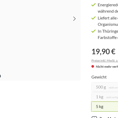
Energiered
während de
Liefert all
Organismu
In Thüring
Farbstoffe
19,90 €
Preise inkl. MwSt. 
Nicht mehr ver
Gewicht
500 g
nicht ve
1 kg
nicht verf
5 kg