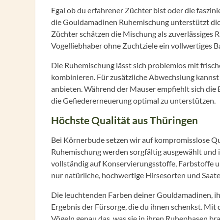
Egal ob du erfahrener Züchter bist oder die faszi
die Gouldamadinen Ruhemischung unterstützt dich
Züchter schätzen die Mischung als zuverlässiges 
Vogelliebhaber ohne Zuchtziele ein vollwertiges B
Die Ruhemischung lässt sich problemlos mit frisc
kombinieren. Für zusätzliche Abwechslung kannst
anbieten. Während der Mauser empfiehlt sich die
die Gefiedererneuerung optimal zu unterstützen.
Höchste Qualität aus Thüringen
Bei Körnerbude setzen wir auf kompromisslose Qua
Ruhemischung werden sorgfältig ausgewählt und i
vollständig auf Konservierungsstoffe, Farbstoffe
nur natürliche, hochwertige Hirsesorten und Saate
Die leuchtenden Farben deiner Gouldamadinen, ihr 
Ergebnis der Fürsorge, die du ihnen schenkst. M
Vögeln genau das, was sie in ihren Ruhephasen b